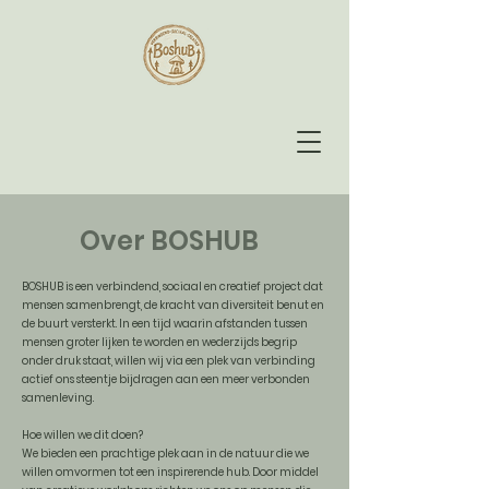
Over BOSHUB
BOSHUB is een verbindend, sociaal en creatief project dat
mensen samenbrengt, de kracht van diversiteit benut en
de buurt versterkt. In een tijd waarin afstanden tussen
mensen groter lijken te worden en wederzijds begrip
onder druk staat, willen wij via een plek van verbinding
actief ons steentje bijdragen aan een meer verbonden
samenleving.
Hoe willen we dit doen? ​
We bieden een prachtige plek aan in de natuur die we
willen omvormen tot een inspirerende hub. Door middel