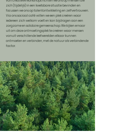
van creatieve workshops richten we ons op mensen die
zich (tijdelijk) in een kwetsbare situatie bevinden en
focussen we ons op talentontwikkeling en zelfvertrouwen.
Via ons sociaal café willen we een plek creëren waar
iedereen zich welkom voelt en kan bijdragen aan een
zorgzame en solidaire gemeenschap.
We kijken ernaar
uit om deze ontmoetingsplek te creëren waar mensen
vanuit verschillende leefwerelden elkaar kunnen
ontmoeten en verbinden, met de natuur als verbindende
factor.