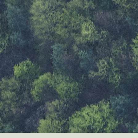
BOSHUB is
samenbreng