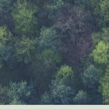
j
dat mensen
 versterkt.