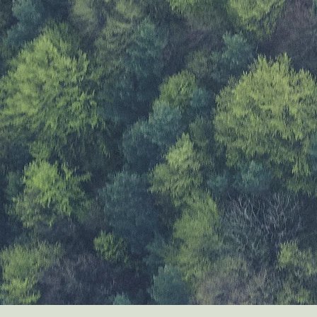
Welkom bi
BOSHUB
 een verbindend, sociaal en creatief project 
t, de kracht van diversiteit benut en de buurt